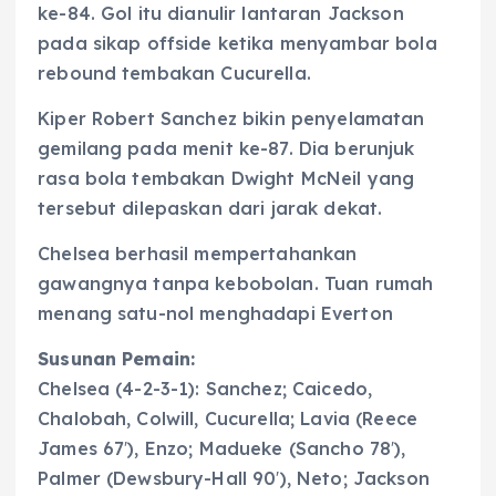
ke-84. Gol itu dianulir lantaran Jackson
pada sikap offside ketika menyambar bola
rebound tembakan Cucurella.
Kiper Robert Sanchez bikin penyelamatan
gemilang pada menit ke-87. Dia berunjuk
rasa bola tembakan Dwight McNeil yang
tersebut dilepaskan dari jarak dekat.
Chelsea berhasil mempertahankan
gawangnya tanpa kebobolan. Tuan rumah
menang satu-nol menghadapi Everton
Susunan Pemain:
Chelsea (4-2-3-1): Sanchez; Caicedo,
Chalobah, Colwill, Cucurella; Lavia (Reece
James 67′), Enzo; Madueke (Sancho 78′),
Palmer (Dewsbury-Hall 90′), Neto; Jackson