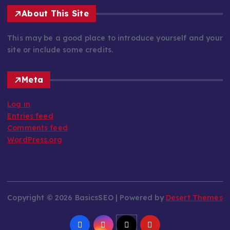
About This Site
This may be a good place to introduce yourself and your
site or include some credits.
Meta
Log in
Entries feed
Comments feed
WordPress.org
Copyright © 2026 BasicsSEO | Powered by
Desert Themes