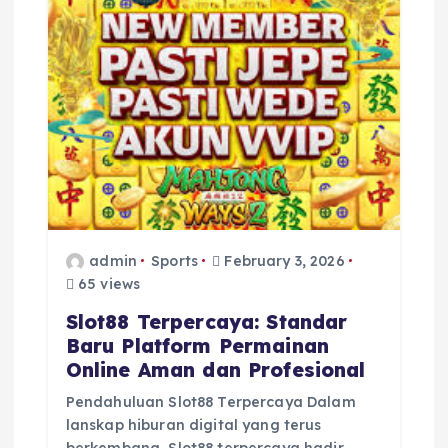
i
g
a
t
i
admin
Sports
February 3, 2026
o
65 views
n
Slot88 Terpercaya: Standar
Baru Platform Permainan
Online Aman dan Profesional
Pendahuluan Slot88 Terpercaya Dalam
lanskap hiburan digital yang terus
berkembang, Slot88 terpercaya hadir