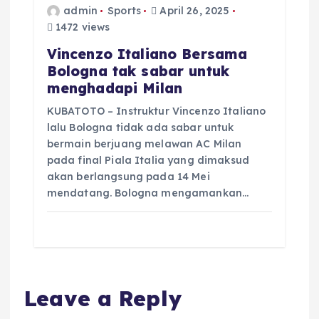
admin
Sports
April 26, 2025
1472 views
Vincenzo Italiano Bersama
Bologna tak sabar untuk
menghadapi Milan
KUBATOTO – Instruktur Vincenzo Italiano
lalu Bologna tidak ada sabar untuk
bermain berjuang melawan AC Milan
pada final Piala Italia yang dimaksud
akan berlangsung pada 14 Mei
mendatang. Bologna mengamankan…
Leave a Reply