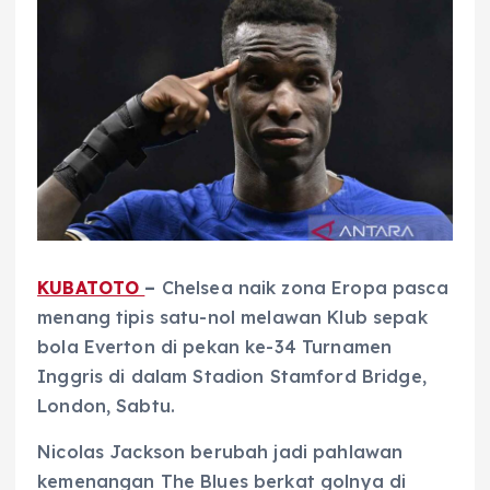
KUBATOTO
–
Chelsea naik zona Eropa pasca
menang tipis satu-nol melawan Klub sepak
bola Everton di pekan ke-34 Turnamen
Inggris di dalam Stadion Stamford Bridge,
London, Sabtu.
Nicolas Jackson berubah jadi pahlawan
kemenangan The Blues berkat golnya di