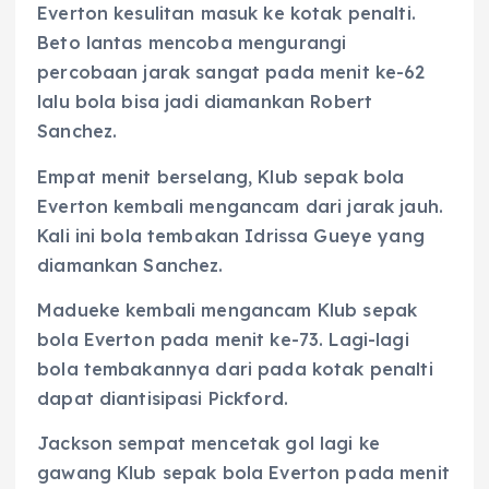
Everton kesulitan masuk ke kotak penalti.
Beto lantas mencoba mengurangi
percobaan jarak sangat pada menit ke-62
lalu bola bisa jadi diamankan Robert
Sanchez.
Empat menit berselang, Klub sepak bola
Everton kembali mengancam dari jarak jauh.
Kali ini bola tembakan Idrissa Gueye yang
diamankan Sanchez.
Madueke kembali mengancam Klub sepak
bola Everton pada menit ke-73. Lagi-lagi
bola tembakannya dari pada kotak penalti
dapat diantisipasi Pickford.
Jackson sempat mencetak gol lagi ke
gawang Klub sepak bola Everton pada menit