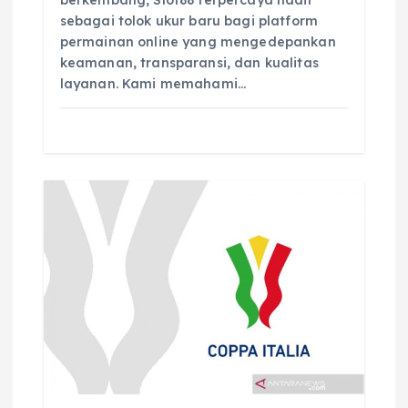
sebagai tolok ukur baru bagi platform
permainan online yang mengedepankan
keamanan, transparansi, dan kualitas
layanan. Kami memahami…