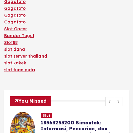
Gagatoto
Gagatoto
Gagatoto
Gagatoto
Slot Gacor
Bandar Togel
Slot88
slot dana
slot server thailand
slot kakek
slot tuan putri
You Missed
Slot
18563253200 Simontok:
Informasi, Pencarian, dan