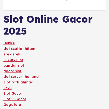
Slot Online Gacor
2025
Hoki88
slot scatter hitam
erek erek
Luxury Slot
bandar slot
gacor slot
slot server thailand
Slot raffi ahmad
LK21
Slot Gacor
Slot88 Gacor
Gagatoto