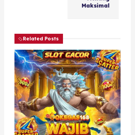
v
Maksimal
i
g
Related Posts
a
t
i
o
n