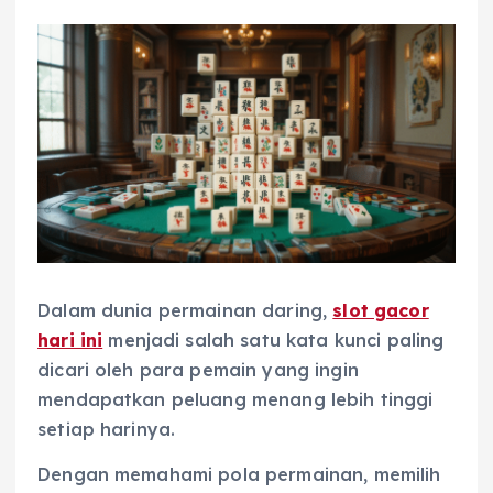
Dalam dunia permainan daring,
slot gacor
hari ini
menjadi salah satu kata kunci paling
dicari oleh para pemain yang ingin
mendapatkan peluang menang lebih tinggi
setiap harinya.
Dengan memahami pola permainan, memilih