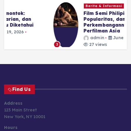
Berita & Informasi
Film Semi Philipina: Fenomena,
Popularitas, dan
Perkembangannya di Dunia
Perfilman Asia
admin
June 4, 2026
27 views
3
Find Us
Address
123 Main Street
New York, NY 10001