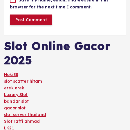
Save my name, email, and website in this
browser for the next time I comment.
Slot Online Gacor
2025
Hoki88
slot scatter hitam
erek erek
Luxury Slot
bandar slot
gacor slot
slot server thailand
Slot raffi ahmad
LK21