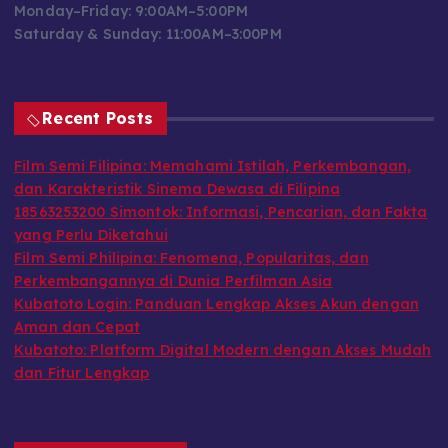
Hours
Monday–Friday: 9:00AM–5:00PM
Saturday & Sunday: 11:00AM–3:00PM
Recent Posts
Film Semi Filipina: Memahami Istilah, Perkembangan,
dan Karakteristik Sinema Dewasa di Filipina
18563253200 Simontok: Informasi, Pencarian, dan Fakta
yang Perlu Diketahui
Film Semi Philipina: Fenomena, Popularitas, dan
Perkembangannya di Dunia Perfilman Asia
Kubatoto Login: Panduan Lengkap Akses Akun dengan
Aman dan Cepat
Kubatoto: Platform Digital Modern dengan Akses Mudah
dan Fitur Lengkap