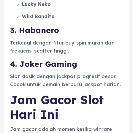
Lucky Neko
Wild Bandito
3. Habanero
Terkenal dengan fitur buy spin murah dan
frekuensi scatter tinggi.
4. Joker Gaming
Slot klasik dengan jackpot progresif besar.
Cocok untuk pemain berburu jackpot harian.
Jam Gacor Slot
Hari Ini
Jam gacor adalah momen ketika winrate