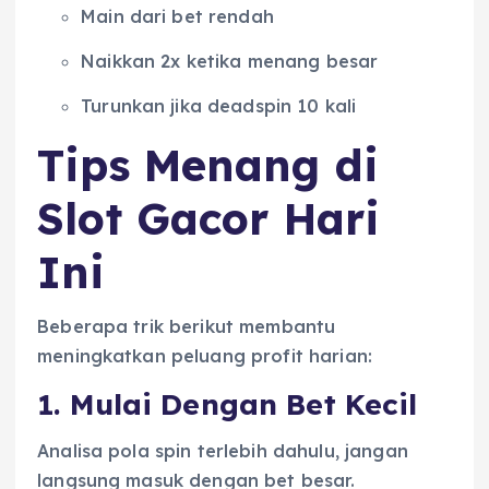
Main dari bet rendah
Naikkan 2x ketika menang besar
Turunkan jika deadspin 10 kali
Tips Menang di
Slot Gacor Hari
Ini
Beberapa trik berikut membantu
meningkatkan peluang profit harian:
1. Mulai Dengan Bet Kecil
Analisa pola spin terlebih dahulu, jangan
langsung masuk dengan bet besar.