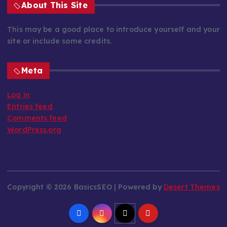
About This Site
This may be a good place to introduce yourself and your
site or include some credits.
Meta
Log in
Entries feed
Comments feed
WordPress.org
Copyright © 2026 BasicsSEO | Powered by
Desert Themes