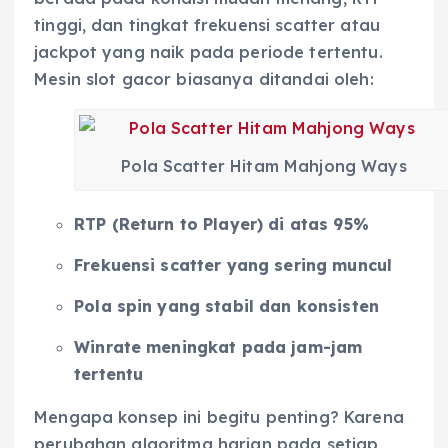
tinggi, dan tingkat frekuensi scatter atau
jackpot yang naik pada periode tertentu.
Mesin slot gacor biasanya ditandai oleh:
Pola Scatter Hitam Mahjong Ways
RTP (Return to Player) di atas 95%
Frekuensi scatter yang sering muncul
Pola spin yang stabil dan konsisten
Winrate meningkat pada jam-jam
tertentu
Mengapa konsep ini begitu penting? Karena
perubahan algoritma harian pada setiap