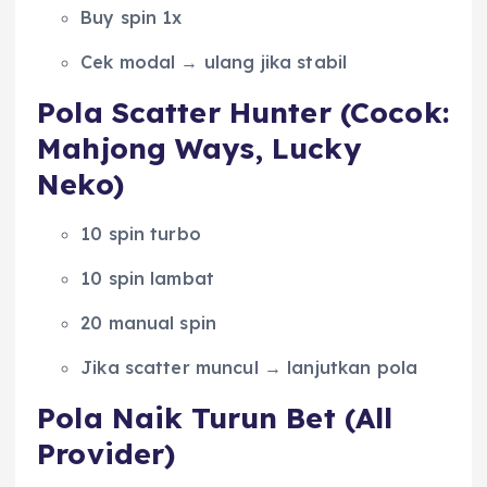
Buy spin 1x
Cek modal → ulang jika stabil
Pola Scatter Hunter (Cocok:
Mahjong Ways, Lucky
Neko)
10 spin turbo
10 spin lambat
20 manual spin
Jika scatter muncul → lanjutkan pola
Pola Naik Turun Bet (All
Provider)