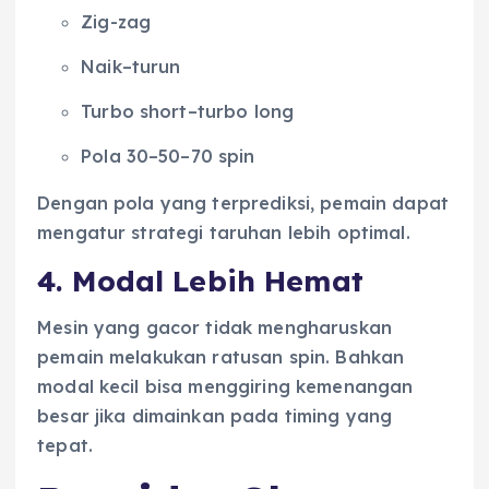
Zig-zag
Naik–turun
Turbo short–turbo long
Pola 30–50–70 spin
Dengan pola yang terprediksi, pemain dapat
mengatur strategi taruhan lebih optimal.
4. Modal Lebih Hemat
Mesin yang gacor tidak mengharuskan
pemain melakukan ratusan spin. Bahkan
modal kecil bisa menggiring kemenangan
besar jika dimainkan pada timing yang
tepat.