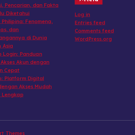
i, Pencarian, dan Fakta
lu Diketahui
Log in
 Philipina: Fenomena,
Entries feed
tas, dan
Comments feed
angannya di Dunia
WordPress.org
n Asia
 Login: Panduan
 Akses Akun dengan
n Cepat
: Platform Digital
dengan Akses Mudah
r Lengkap
rt Themes