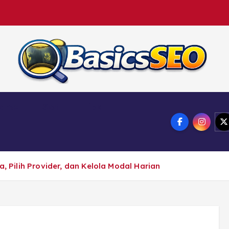
ame
Slot
Tips
a, Pilih Provider, dan Kelola Modal Harian