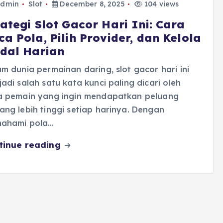
dmin
Slot
December 8, 2025
104 views
rategi Slot Gacor Hari Ini: Cara
a Pola, Pilih Provider, dan Kelola
dal Harian
m dunia permainan daring, slot gacor hari ini
adi salah satu kata kunci paling dicari oleh
a pemain yang ingin mendapatkan peluang
ng lebih tinggi setiap harinya. Dengan
ahami pola…
tinue reading