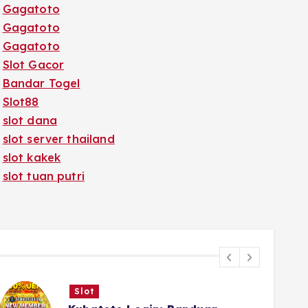
Gagatoto
Gagatoto
Gagatoto
Slot Gacor
Bandar Togel
Slot88
slot dana
slot server thailand
slot kakek
slot tuan putri
Slot