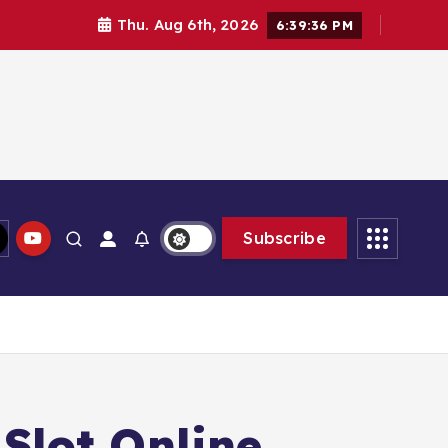
Thu. Aug 6th, 2026
6:39:36 PM
Subscribe
Slot Online