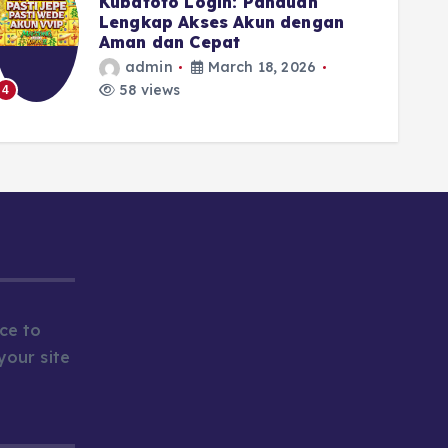
Kubatoto Login: Panduan
Lengkap Akses Akun dengan
Aman dan Cepat
admin
March 18, 2026
58 views
4
5
ce to
your site