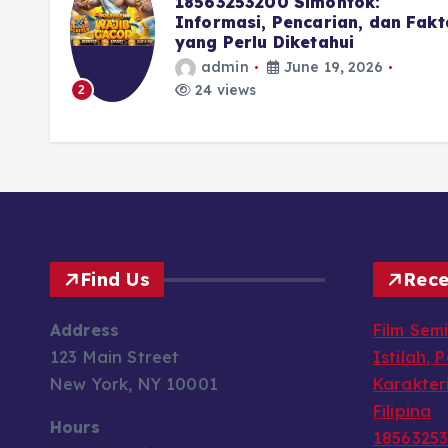
mi
18563253200 Simontok:
n
Informasi, Pencarian, dan Fakt
sa di
yang Perlu Diketahui
admin
June 19, 2026
24 views
2
Find Us
Rece
Address
Film Sem
123 Main Street
Istilah,
New York, NY 10001
Karakter
Filipina
Hours
18563253