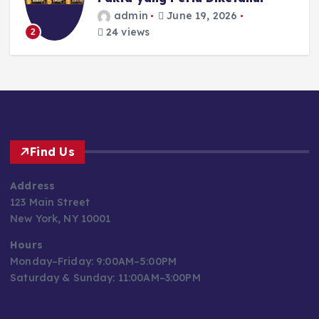
admin
June 19, 2026
s
24 views
2
Find Us
Address
123 Main Street
New York, NY 10001
Hours
Monday–Friday: 9:00AM–5:00PM
Saturday & Sunday: 11:00AM–3:00PM