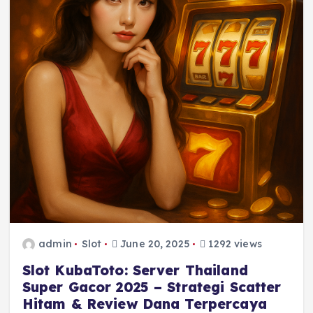
admin
Slot
June 20, 2025
1292 views
Slot KubaToto: Server Thailand
Super Gacor 2025 – Strategi Scatter
Hitam & Review Dana Terpercaya