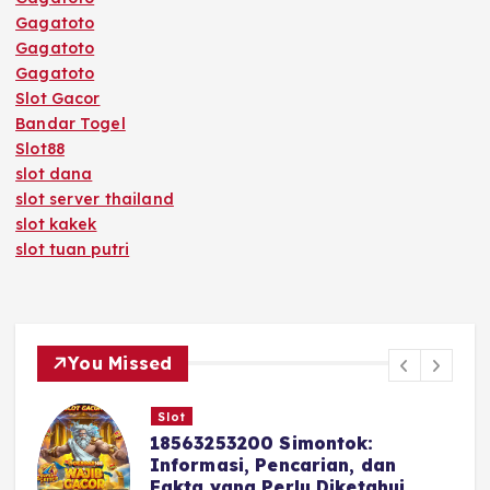
Gagatoto
Gagatoto
Gagatoto
Slot Gacor
Bandar Togel
Slot88
slot dana
slot server thailand
slot kakek
slot tuan putri
You Missed
Slot
18563253200 Simontok:
Informasi, Pencarian, dan
i
Fakta yang Perlu Diketahui