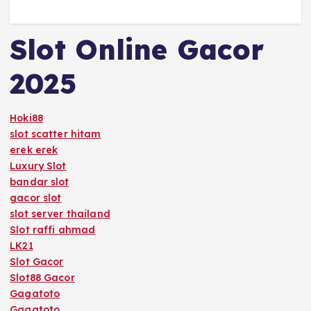
Slot Online Gacor
2025
Hoki88
slot scatter hitam
erek erek
Luxury Slot
bandar slot
gacor slot
slot server thailand
Slot raffi ahmad
LK21
Slot Gacor
Slot88 Gacor
Gagatoto
Gagatoto