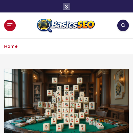
S
k
i
p
t
o
c
Home
o
n
t
e
n
t