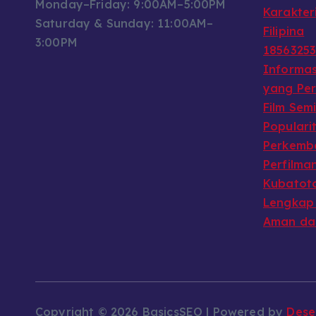
Monday–Friday: 9:00AM–5:00PM
Karakter
Saturday & Sunday: 11:00AM–
Filipina
3:00PM
18563253
Informas
yang Per
Film Semi
Populari
Perkemb
Perfilma
Kubatoto
Lengkap
Aman da
Copyright © 2026 BasicsSEO | Powered by
Dese