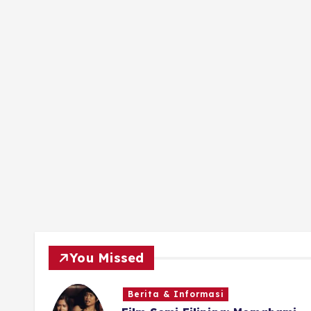
You Missed
Berita & Informasi