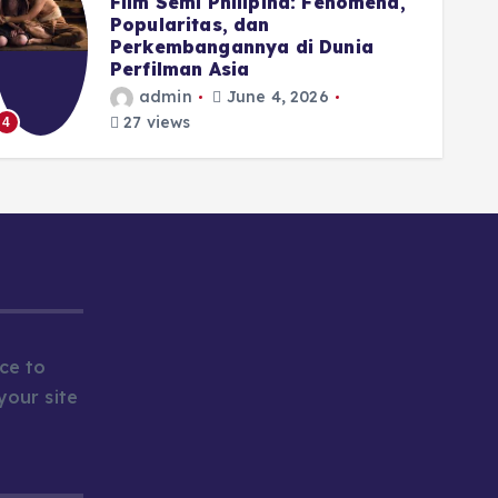
Film Semi Philipina: Fenomena,
Popularitas, dan
Perkembangannya di Dunia
Perfilman Asia
admin
June 4, 2026
5
27 views
4
ce to
your site