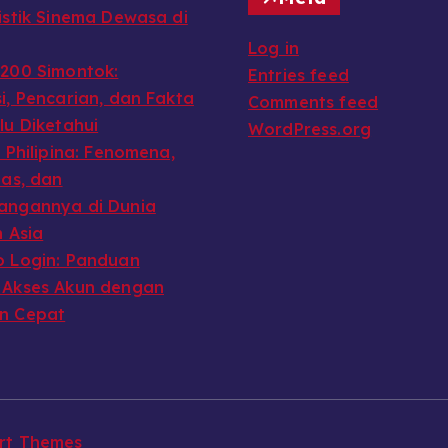
istik Sinema Dewasa di
Log in
200 Simontok:
Entries feed
i, Pencarian, dan Fakta
Comments feed
lu Diketahui
WordPress.org
 Philipina: Fenomena,
tas, dan
angannya di Dunia
n Asia
 Login: Panduan
 Akses Akun dengan
n Cepat
rt Themes