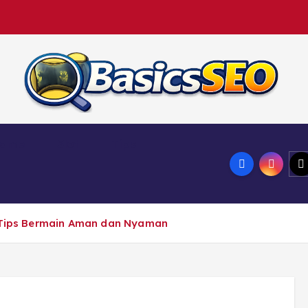
ame
Slot
Tips
: Tips Bermain Aman dan Nyaman