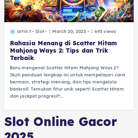
artin t
Slot
March 20, 2025
693 views
Rahasia Menang di Scatter Hitam
Mahjong Ways 2: Tips dan Trik
Terbaik
Baru mengenal Scatter Hitam Mahjong Ways 2?
Ikuti panduan lengkap ini untuk mempelajari cara
bermain, strategi menang, dan tips mengelola
bankroll. Temukan fitur unik seperti Scatter Hitam
dan jackpot progresif!…
Slot Online Gacor
2025