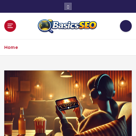
S
k
i
p
t
o
c
Home
o
n
t
e
n
t