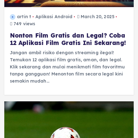
artin t
Aplikasi Android
March 20, 2025
749 views
Nonton Film Gratis dan Legal? Coba
12 Aplikasi Film Gratis Ini Sekarang!
Jangan ambil risiko dengan streaming ilegal!
Temukan 12 aplikasi film gratis, aman, dan legal.
Klik sekarang dan mulai menikmati film favoritmu
tanpa gangguan! Menonton film secara legal kini
semakin mudah…